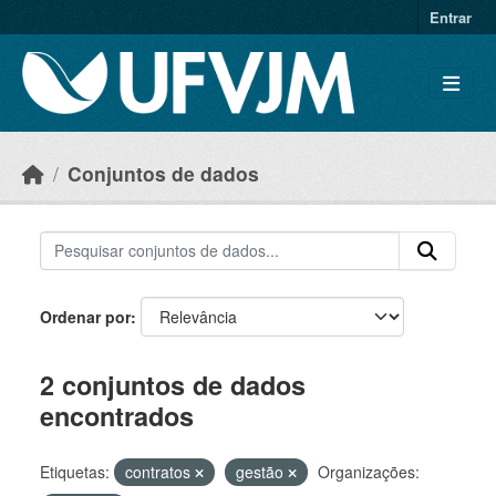
Skip to main content
Entrar
Conjuntos de dados
Ordenar por
2 conjuntos de dados
encontrados
Etiquetas:
contratos
gestão
Organizações: