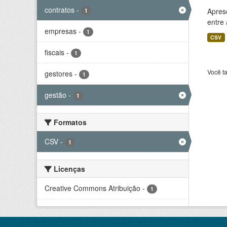
contratos
-
Aprese
1
entre
empresas
-
1
CSV
fiscais
-
1
Você t
gestores
-
1
gestão
-
1
Formatos
CSV
-
1
Licenças
Creative Commons Atribuição
-
1