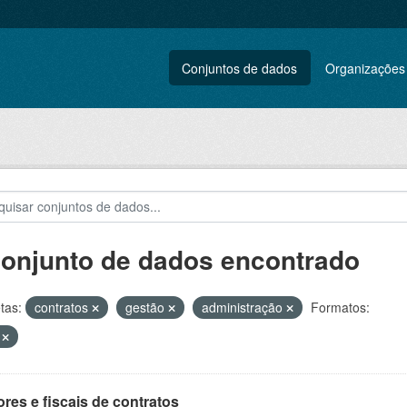
Conjuntos de dados
Organizações
conjunto de dados encontrado
tas:
contratos
gestão
administração
Formatos:
V
res e fiscais de contratos