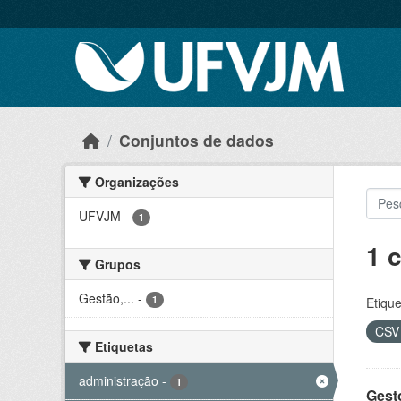
Skip to main content
Conjuntos de dados
Organizações
UFVJM
-
1
1 
Grupos
Gestão,...
-
1
Etique
CS
Etiquetas
administração
-
1
Gesto