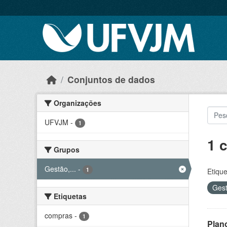
Skip to main content
Conjuntos de dados
Organizações
UFVJM
-
1
1 
Grupos
Gestão,...
-
1
Etique
Gest
Etiquetas
compras
-
1
Plan