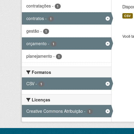
contratações
-
Dispo
1
CSV
contratos
-
1
gestão
-
1
Você t
orçamento
-
1
planejamento
-
1
Formatos
CSV
-
1
Licenças
Creative Commons Atribuição
-
1