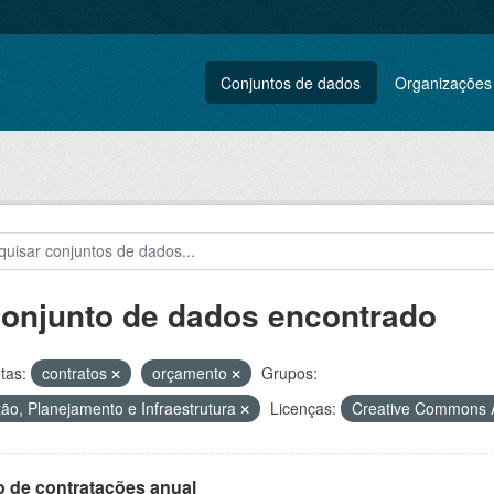
Conjuntos de dados
Organizações
conjunto de dados encontrado
tas:
contratos
orçamento
Grupos:
ão, Planejamento e Infraestrutura
Licenças:
Creative Commons A
o de contratações anual