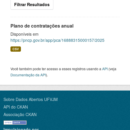
Filtrar Resultados
Plano de contratações anual
Disponíveis em
https://pncp.gov.br/app/pca/16888315000157/2025
CSV
Você também pode ter acesso a esses registros usando a
API
(veja
Documentação da API
).
Sobre Dados Abertos UFVJM
API do CKAN
Associação CKAN
Impulsionado por