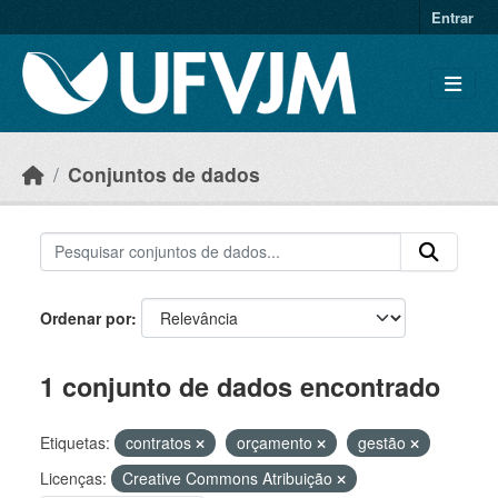
Skip to main content
Entrar
Conjuntos de dados
Ordenar por
1 conjunto de dados encontrado
Etiquetas:
contratos
orçamento
gestão
Licenças:
Creative Commons Atribuição