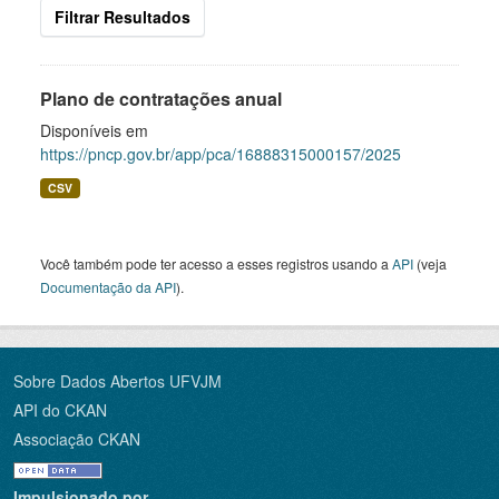
Filtrar Resultados
Plano de contratações anual
Disponíveis em
https://pncp.gov.br/app/pca/16888315000157/2025
CSV
Você também pode ter acesso a esses registros usando a
API
(veja
Documentação da API
).
Sobre Dados Abertos UFVJM
API do CKAN
Associação CKAN
Impulsionado por