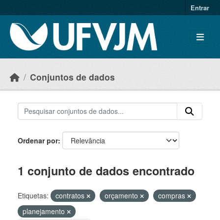
Skip to main content
Entrar
Conjuntos de dados
Ordenar por
1 conjunto de dados encontrado
Etiquetas:
contratos
orçamento
compras
planejamento