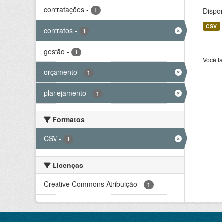
contratações
-
Dispo
1
CSV
contratos
-
1
gestão
-
1
Você t
orçamento
-
1
planejamento
-
1
Formatos
CSV
-
1
Licenças
Creative Commons Atribuição
-
1