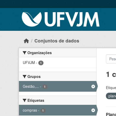
Skip to main content
Conjuntos de dados
Organizações
UFVJM
-
1
1 
Grupos
Gestão,...
-
1
Etique
pla
Etiquetas
compras
-
1
Plan