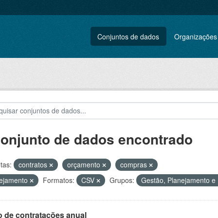
Conjuntos de dados
Organizações
conjunto de dados encontrado
tas:
contratos
orçamento
compras
nejamento
Formatos:
CSV
Grupos:
Gestão, Planejamento e 
o de contratações anual