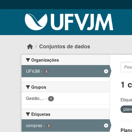
Skip to main content
Conjuntos de dados
Organizações
UFVJM
-
1
1 
Grupos
Gestão,...
-
1
Etique
pla
Etiquetas
compras
-
1
Plan