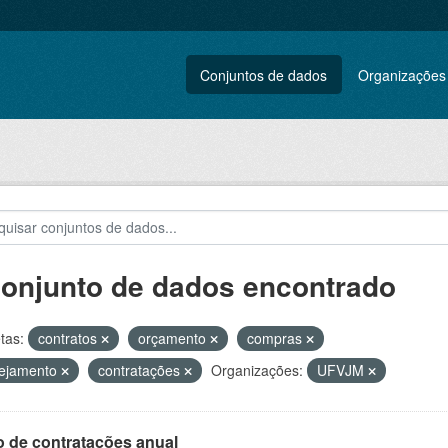
Conjuntos de dados
Organizações
conjunto de dados encontrado
tas:
contratos
orçamento
compras
nejamento
contratações
Organizações:
UFVJM
o de contratações anual