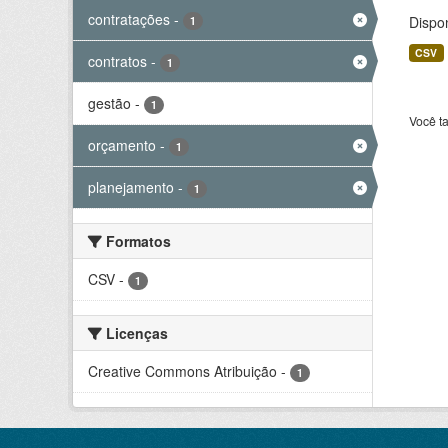
contratações
-
Dispo
1
CSV
contratos
-
1
gestão
-
1
Você t
orçamento
-
1
planejamento
-
1
Formatos
CSV
-
1
Licenças
Creative Commons Atribuição
-
1