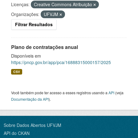
Licenças:
Creative Commons Atribuição
Organizações:
UFVJM
Filtrar Resultados
Plano de contratações anual
Disponíveis em
https://pncp.gov.br/app/pca/16888315000157/2025
CSV
Você também pode ter acesso a esses registros usando a
API
(veja
Documentação da API
).
Sobre Dados Abertos UFVJM
API do CKAN