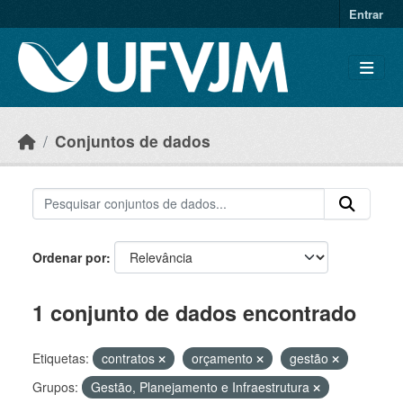
Skip to main content
Entrar
Conjuntos de dados
Ordenar por
1 conjunto de dados encontrado
Etiquetas:
contratos
orçamento
gestão
Grupos:
Gestão, Planejamento e Infraestrutura