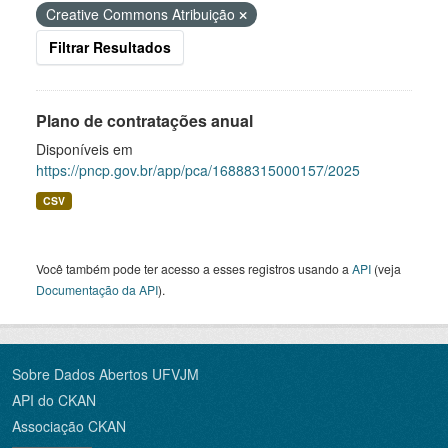
Creative Commons Atribuição
Filtrar Resultados
Plano de contratações anual
Disponíveis em
https://pncp.gov.br/app/pca/16888315000157/2025
CSV
Você também pode ter acesso a esses registros usando a
API
(veja
Documentação da API
).
Sobre Dados Abertos UFVJM
API do CKAN
Associação CKAN