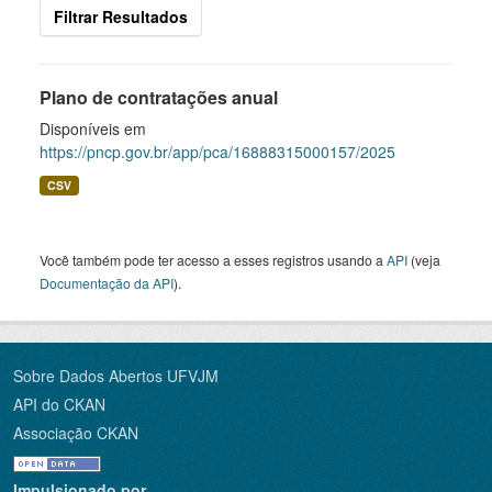
Filtrar Resultados
Plano de contratações anual
Disponíveis em
https://pncp.gov.br/app/pca/16888315000157/2025
CSV
Você também pode ter acesso a esses registros usando a
API
(veja
Documentação da API
).
Sobre Dados Abertos UFVJM
API do CKAN
Associação CKAN
Impulsionado por