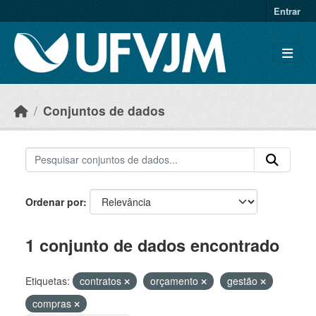
Skip to main content
Entrar
Conjuntos de dados
Ordenar por
1 conjunto de dados encontrado
Etiquetas:
contratos
orçamento
gestão
compras