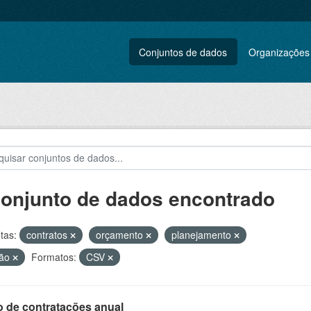
Conjuntos de dados
Organizações
conjunto de dados encontrado
tas:
contratos
orçamento
planejamento
tão
Formatos:
CSV
o de contratações anual