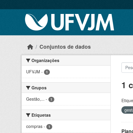
Skip to main content
Conjuntos de dados
Organizações
UFVJM
-
1
1 
Grupos
Gestão,...
-
1
Etique
ges
Etiquetas
compras
-
1
Plan