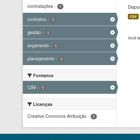
contratações
-
Dispo
1
CSV
contratos
-
1
gestão
-
1
Você t
orçamento
-
1
planejamento
-
1
Formatos
CSV
-
1
Licenças
Creative Commons Atribuição
-
1