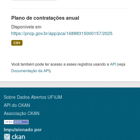
Plano de contratações anual
Disponíveis em
https://pncp.gov.br/app/pca/16888315000157/2025
CSV
Você também pode ter acesso a esses registros usando a
API
(veja
Documentação da API
).
Sobre Dados Abertos UFVJM
API do CKAN
Associação CKAN
Impulsionado por