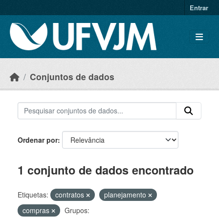
Skip to main content
Entrar
Conjuntos de dados
Ordenar por
1 conjunto de dados encontrado
Etiquetas:
contratos
planejamento
compras
Grupos: