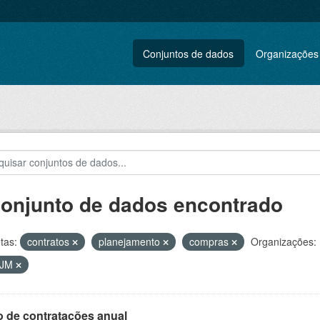
Conjuntos de dados
Organizações
conjunto de dados encontrado
tas:
contratos
planejamento
compras
Organizações:
VJM
o de contratações anual