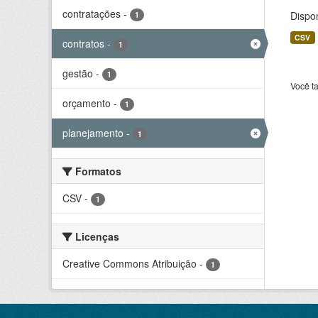
contratações
-
Dispo
1
CSV
contratos
-
1
gestão
-
1
Você t
orçamento
-
1
planejamento
-
1
Formatos
CSV
-
1
Licenças
Creative Commons Atribuição
-
1