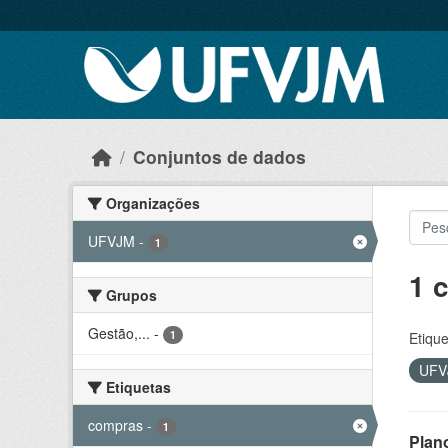
Skip to main content
Conjuntos de dados
Organizações
UFVJM
-
1
1 
Grupos
Gestão,...
-
1
Etique
UF
Etiquetas
compras
-
1
Plan