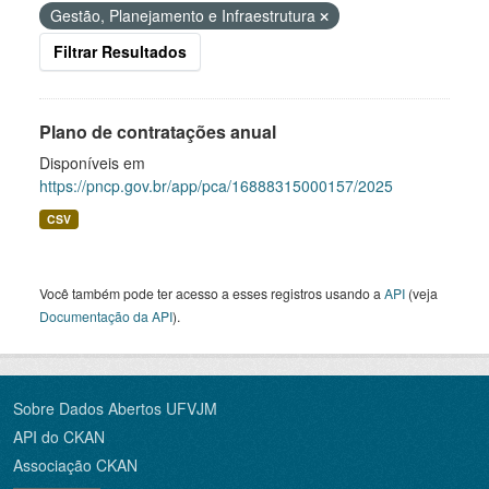
Gestão, Planejamento e Infraestrutura
Filtrar Resultados
Plano de contratações anual
Disponíveis em
https://pncp.gov.br/app/pca/16888315000157/2025
CSV
Você também pode ter acesso a esses registros usando a
API
(veja
Documentação da API
).
Sobre Dados Abertos UFVJM
API do CKAN
Associação CKAN