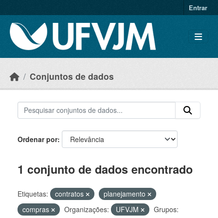
Skip to main content
Entrar
Conjuntos de dados
Ordenar por
1 conjunto de dados encontrado
Etiquetas:
contratos
planejamento
compras
Organizações:
UFVJM
Grupos: