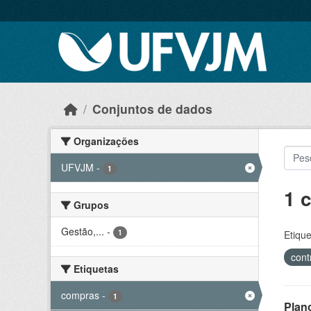
Skip to main content
Conjuntos de dados
Organizações
UFVJM
-
1
1 
Grupos
Gestão,...
-
1
Etique
cont
Etiquetas
compras
-
1
Plan