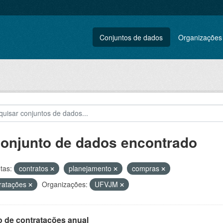
Conjuntos de dados
Organizações
conjunto de dados encontrado
tas:
contratos
planejamento
compras
ratações
Organizações:
UFVJM
o de contratações anual