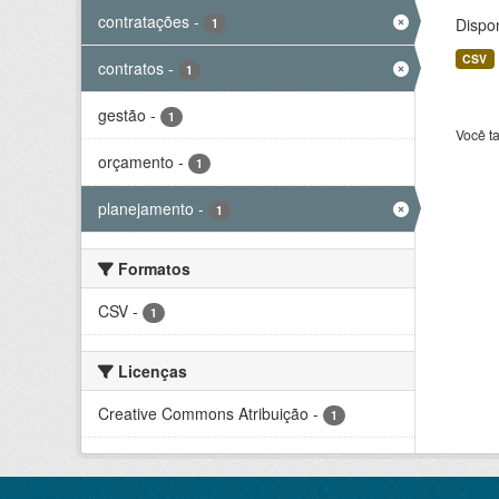
contratações
-
Dispo
1
CSV
contratos
-
1
gestão
-
1
Você t
orçamento
-
1
planejamento
-
1
Formatos
CSV
-
1
Licenças
Creative Commons Atribuição
-
1