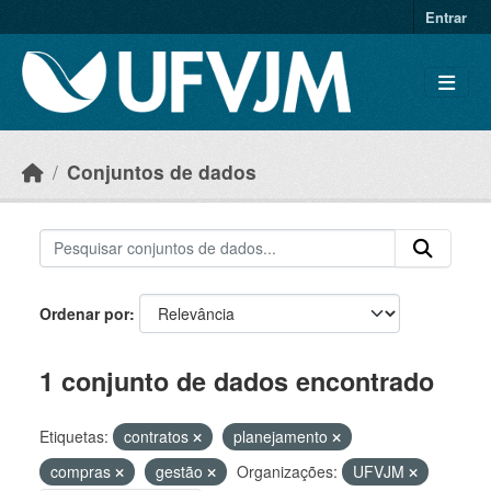
Skip to main content
Entrar
Conjuntos de dados
Ordenar por
1 conjunto de dados encontrado
Etiquetas:
contratos
planejamento
compras
gestão
Organizações:
UFVJM