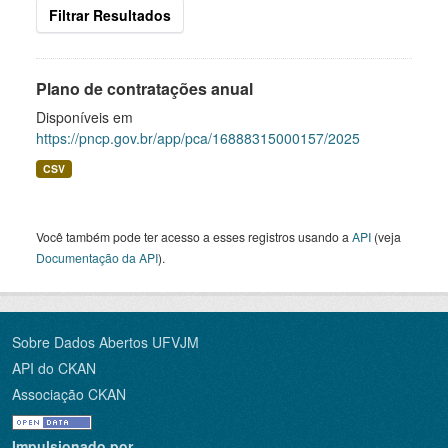
Filtrar Resultados
Plano de contratações anual
Disponíveis em
https://pncp.gov.br/app/pca/16888315000157/2025
CSV
Você também pode ter acesso a esses registros usando a
API
(veja
Documentação da API
).
Sobre Dados Abertos UFVJM
API do CKAN
Associação CKAN
Impulsionado por