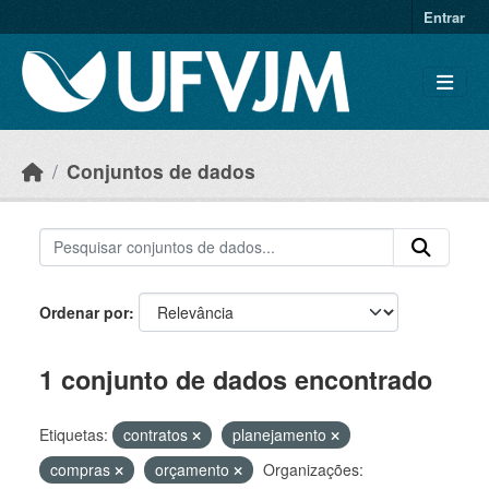
Skip to main content
Entrar
Conjuntos de dados
Ordenar por
1 conjunto de dados encontrado
Etiquetas:
contratos
planejamento
compras
orçamento
Organizações: