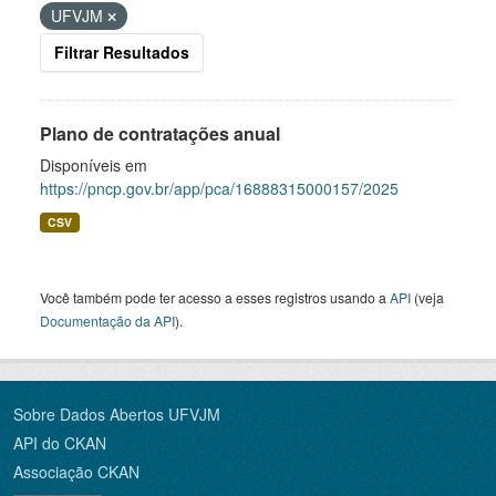
UFVJM
Filtrar Resultados
Plano de contratações anual
Disponíveis em
https://pncp.gov.br/app/pca/16888315000157/2025
CSV
Você também pode ter acesso a esses registros usando a
API
(veja
Documentação da API
).
Sobre Dados Abertos UFVJM
API do CKAN
Associação CKAN