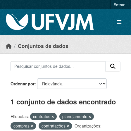
Skip to main content
Entrar
Conjuntos de dados
Ordenar por
1 conjunto de dados encontrado
Etiquetas:
contratos
planejamento
compras
contratações
Organizações: