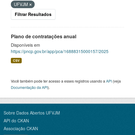
UFVJM
Filtrar Resultados
Plano de contratações anual
Disponíveis em
https://pncp.gov.br/app/pca/16888315000157/2025
CSV
Você também pode ter acesso a esses registros usando a
API
(veja
Documentação da API
).
Sobre Dados Abertos UFVJM
API do CKAN
Associação CKAN