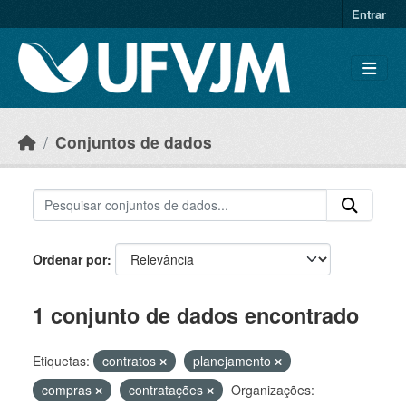
Skip to main content
Entrar
Conjuntos de dados
Ordenar por
1 conjunto de dados encontrado
Etiquetas:
contratos
planejamento
compras
contratações
Organizações: