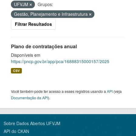
UFVJM
Grupos:
Gestão, Planejamento e Infraestrutura
Filtrar Resultados
Plano de contratações anual
Disponíveis em
https://pncp.gov.br/app/pca/16888315000157/2025
CSV
Você também pode ter acesso a esses registros usando a
API
(veja
Documentação da API
).
Sobre Dados Abertos UFVJM
API do CKAN