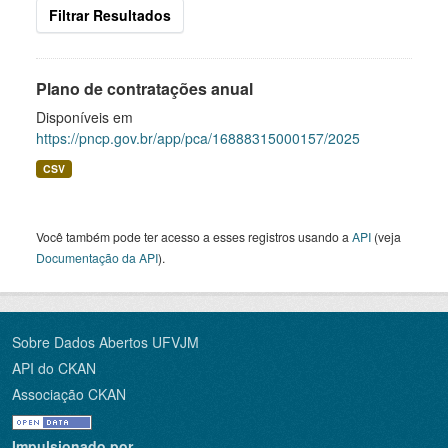
Filtrar Resultados
Plano de contratações anual
Disponíveis em
https://pncp.gov.br/app/pca/16888315000157/2025
CSV
Você também pode ter acesso a esses registros usando a
API
(veja
Documentação da API
).
Sobre Dados Abertos UFVJM
API do CKAN
Associação CKAN
Impulsionado por