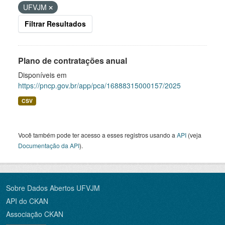
UFVJM
Filtrar Resultados
Plano de contratações anual
Disponíveis em
https://pncp.gov.br/app/pca/16888315000157/2025
CSV
Você também pode ter acesso a esses registros usando a
API
(veja
Documentação da API
).
Sobre Dados Abertos UFVJM
API do CKAN
Associação CKAN