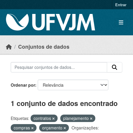
Skip to main content
Entrar
Conjuntos de dados
Ordenar por
1 conjunto de dados encontrado
Etiquetas:
contratos
planejamento
compras
orçamento
Organizações: