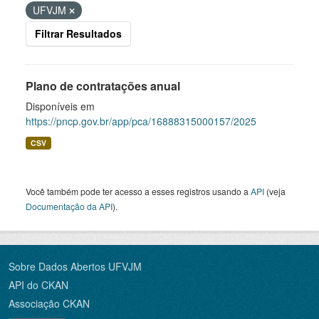
UFVJM
Filtrar Resultados
Plano de contratações anual
Disponíveis em
https://pncp.gov.br/app/pca/16888315000157/2025
CSV
Você também pode ter acesso a esses registros usando a
API
(veja
Documentação da API
).
Sobre Dados Abertos UFVJM
API do CKAN
Associação CKAN