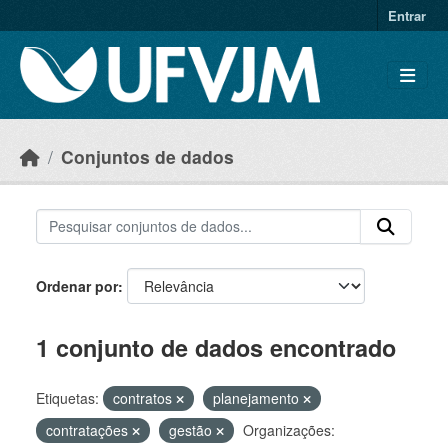
Skip to main content
Entrar
Conjuntos de dados
Ordenar por
1 conjunto de dados encontrado
Etiquetas:
contratos
planejamento
contratações
gestão
Organizações: