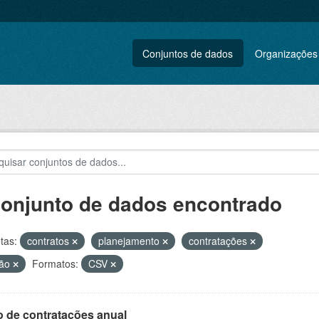
Conjuntos de dados
Organizações
conjunto de dados encontrado
tas:
contratos
planejamento
contratações
tão
Formatos:
CSV
o de contratações anual