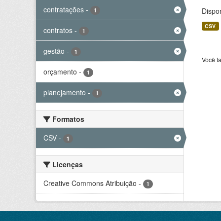
contratações
-
Dispo
1
CSV
contratos
-
1
gestão
-
1
Você t
orçamento
-
1
planejamento
-
1
Formatos
CSV
-
1
Licenças
Creative Commons Atribuição
-
1