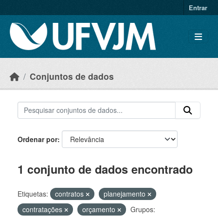
Skip to main content
Entrar
Conjuntos de dados
Ordenar por
1 conjunto de dados encontrado
Etiquetas:
contratos
planejamento
contratações
orçamento
Grupos: