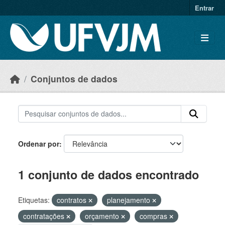
Skip to main content
Entrar
Conjuntos de dados
Ordenar por
1 conjunto de dados encontrado
Etiquetas:
contratos
planejamento
contratações
orçamento
compras