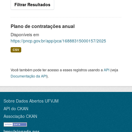
Filtrar Resultados
Plano de contratações anual
Disponíveis em
https://pncp.gov.br/app/pca/16888315000157/2025
CSV
Você também pode ter acesso a esses registros usando a
API
(veja
Documentação da API
).
Sobre Dados Abertos UFVJM
API do CKAN
Associação CKAN
Impulsionado por