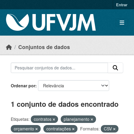
Skip to main content
Entrar
Conjuntos de dados
Ordenar por
1 conjunto de dados encontrado
Etiquetas:
contratos
planejamento
orçamento
contratações
Formatos:
CSV