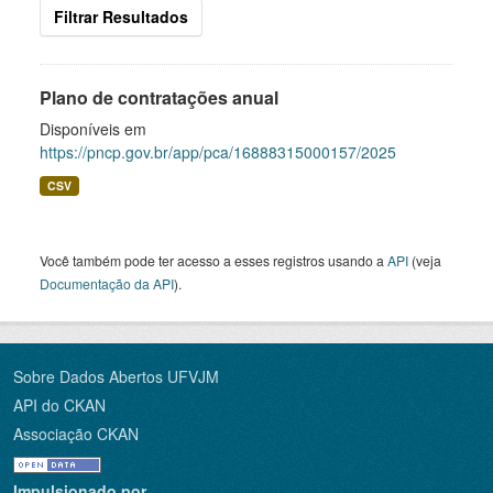
Filtrar Resultados
Plano de contratações anual
Disponíveis em
https://pncp.gov.br/app/pca/16888315000157/2025
CSV
Você também pode ter acesso a esses registros usando a
API
(veja
Documentação da API
).
Sobre Dados Abertos UFVJM
API do CKAN
Associação CKAN
Impulsionado por