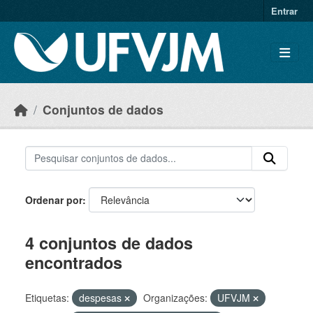
Skip to main content
Entrar
Conjuntos de dados
Ordenar por
4 conjuntos de dados
encontrados
Etiquetas:
despesas
Organizações:
UFVJM