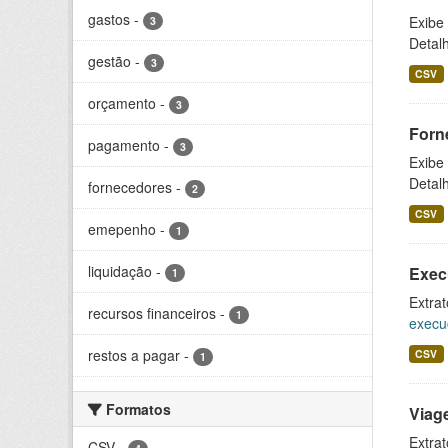
gastos
-
Exibe
3
Detal
gestão
-
3
CSV
orçamento
-
3
Forn
pagamento
-
3
Exibe
Detal
fornecedores
-
2
CSV
emepenho
-
1
liquidação
-
Exec
1
Extrat
recursos financeiros
-
1
execu
restos a pagar
-
CSV
1
Formatos
Viag
Extrat
CSV
-