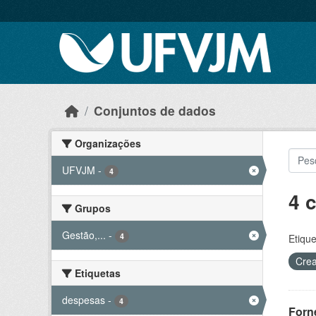
Skip to main content
Conjuntos de dados
Organizações
UFVJM
-
4
4 
Grupos
Gestão,...
-
4
Etique
Crea
Etiquetas
despesas
-
4
Forn