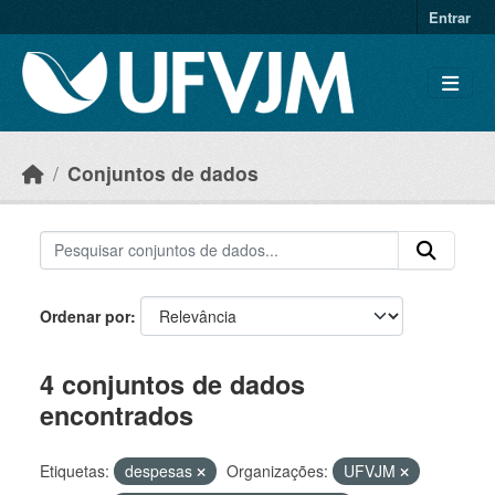
Skip to main content
Entrar
Conjuntos de dados
Ordenar por
4 conjuntos de dados
encontrados
Etiquetas:
despesas
Organizações:
UFVJM