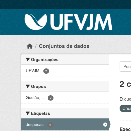
Skip to main content
Conjuntos de dados
Organizações
UFVJM
-
2
2 
Grupos
Gestão,...
-
2
Etique
Crea
Etiquetas
despesas
-
2
Exec