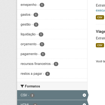
emepenho
-
Extrat
1
execu
gastos
-
1
CSV
gestão
-
1
Viag
liquidação
-
1
Extrat
orçamento
-
1
CSV
pagamento
-
1
Você t
recursos financeiros
-
1
restos a pagar
-
1
Formatos
CSV
-
2
HTML
-