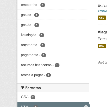
emepenho
-
Extrat
1
execu
gastos
-
1
CSV
gestão
-
1
Viag
liquidação
-
1
Extrat
orçamento
-
1
CSV
pagamento
-
1
Você t
recursos financeiros
-
1
restos a pagar
-
1
Formatos
CSV
-
2
HTML
-