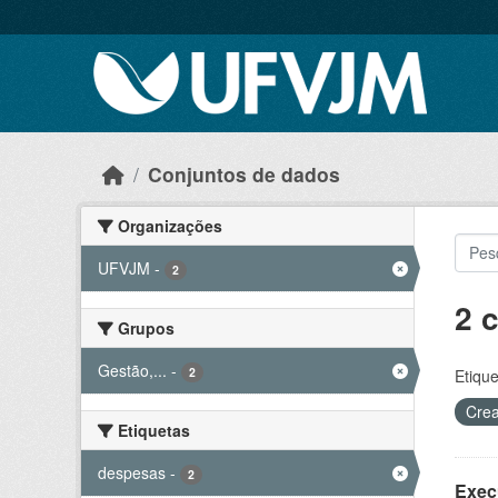
Skip to main content
Conjuntos de dados
Organizações
UFVJM
-
2
2 
Grupos
Gestão,...
-
2
Etique
Crea
Etiquetas
despesas
-
2
Exec