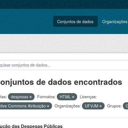
Conjuntos de dados
Organizações
conjuntos de dados encontrados
tas:
despesas
Formatos:
HTML
Licenças:
tive Commons Atribuição
Organizações:
UFVJM
Grupos:
G
ução das Despesas Públicas