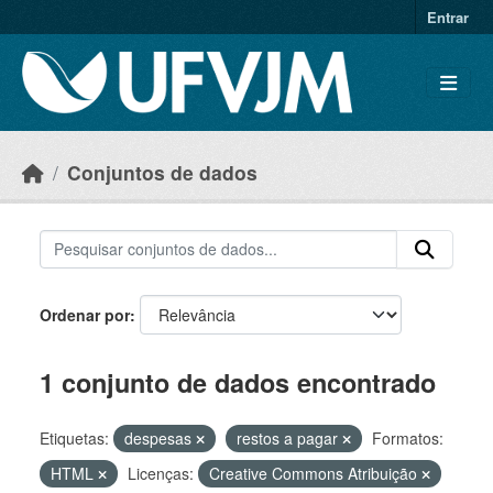
Skip to main content
Entrar
Conjuntos de dados
Ordenar por
1 conjunto de dados encontrado
Etiquetas:
despesas
restos a pagar
Formatos:
HTML
Licenças:
Creative Commons Atribuição