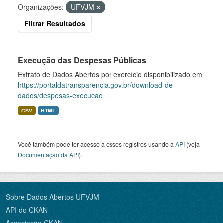
Organizações:
UFVJM
Filtrar Resultados
Execução das Despesas Públicas
Extrato de Dados Abertos por exercício disponibilizado em
https://portaldatransparencia.gov.br/download-de-
dados/despesas-execucao
CSV
HTML
Você também pode ter acesso a esses registros usando a
API
(veja
Documentação da API
).
Sobre Dados Abertos UFVJM
API do CKAN
Associação CKAN