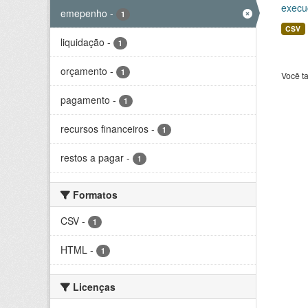
execu
emepenho
-
1
CSV
liquidação
-
1
orçamento
-
1
Você t
pagamento
-
1
recursos financeiros
-
1
restos a pagar
-
1
Formatos
CSV
-
1
HTML
-
1
Licenças