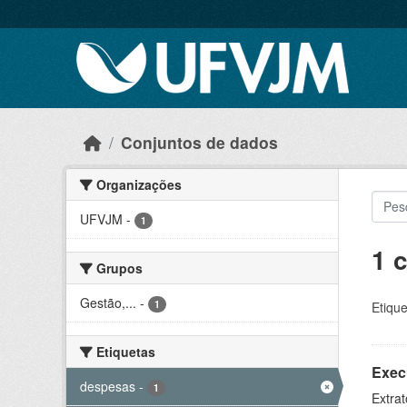
Skip to main content
Conjuntos de dados
Organizações
UFVJM
-
1
1 
Grupos
Gestão,...
-
1
Etique
Etiquetas
Exec
despesas
-
1
Extrat