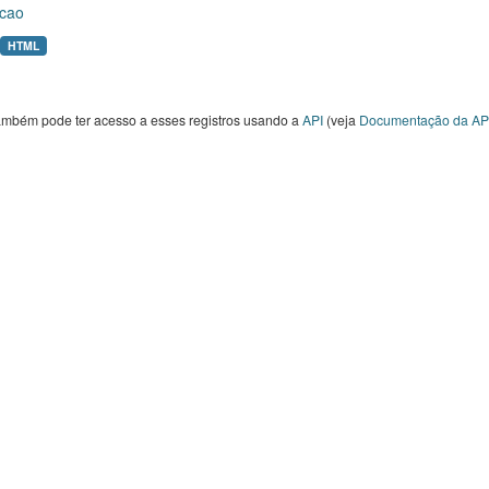
cao
HTML
ambém pode ter acesso a esses registros usando a
API
(veja
Documentação da AP