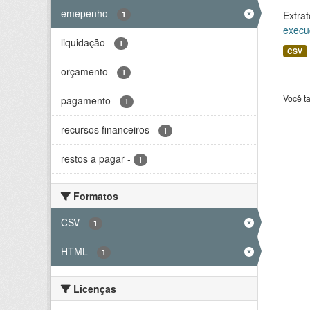
emepenho
-
Extrat
1
execu
liquidação
-
1
CSV
orçamento
-
1
Você t
pagamento
-
1
recursos financeiros
-
1
restos a pagar
-
1
Formatos
CSV
-
1
HTML
-
1
Licenças