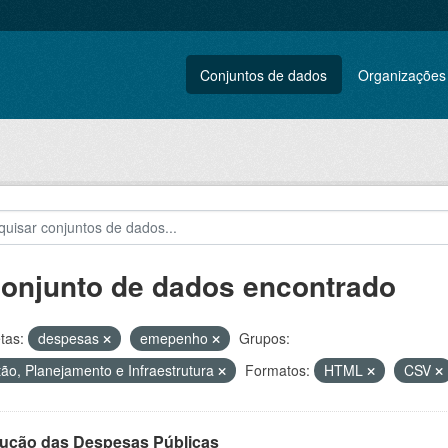
Conjuntos de dados
Organizações
conjunto de dados encontrado
tas:
despesas
emepenho
Grupos:
ão, Planejamento e Infraestrutura
Formatos:
HTML
CSV
ução das Despesas Públicas