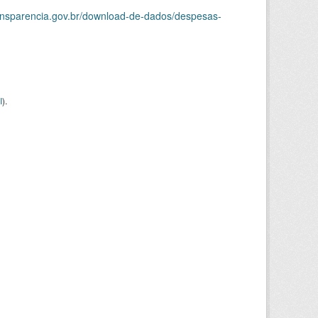
ransparencia.gov.br/download-de-dados/despesas-
I
).