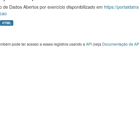
o de Dados Abertos por exercício disponibilizado em
https://portaldat
cao
HTML
ambém pode ter acesso a esses registros usando a
API
(veja
Documentação da AP