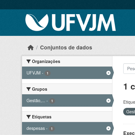
Skip to main content
Conjuntos de dados
Organizações
UFVJM
-
1
1 
Grupos
Gestão,...
-
1
Etique
Gest
Etiquetas
despesas
-
1
Exec