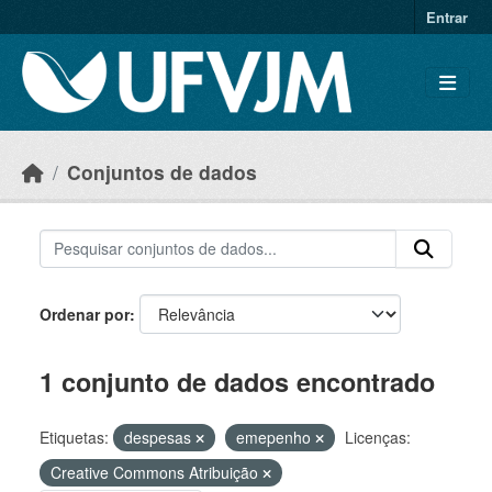
Skip to main content
Entrar
Conjuntos de dados
Ordenar por
1 conjunto de dados encontrado
Etiquetas:
despesas
emepenho
Licenças:
Creative Commons Atribuição