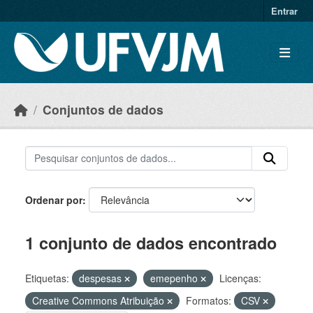
Skip to main content
Entrar
Conjuntos de dados
Ordenar por
1 conjunto de dados encontrado
Etiquetas:
despesas
emepenho
Licenças:
Creative Commons Atribuição
Formatos:
CSV