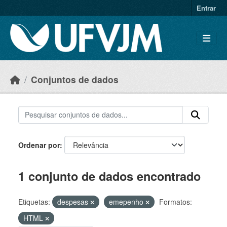
Skip to main content
Entrar
Conjuntos de dados
Ordenar por
1 conjunto de dados encontrado
Etiquetas:
despesas
emepenho
Formatos:
HTML