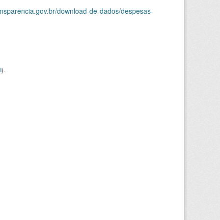
ransparencia.gov.br/download-de-dados/despesas-
I
).