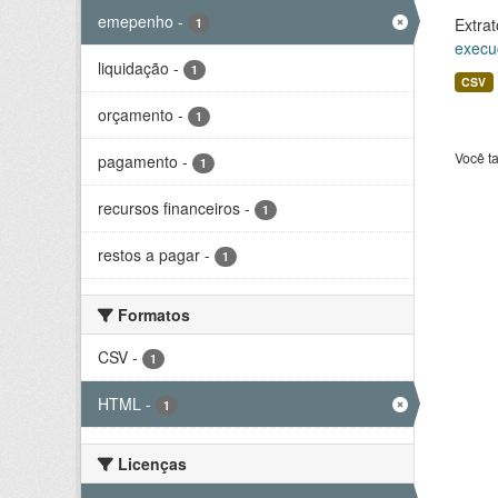
emepenho
-
Extrat
1
execu
liquidação
-
1
CSV
orçamento
-
1
Você t
pagamento
-
1
recursos financeiros
-
1
restos a pagar
-
1
Formatos
CSV
-
1
HTML
-
1
Licenças