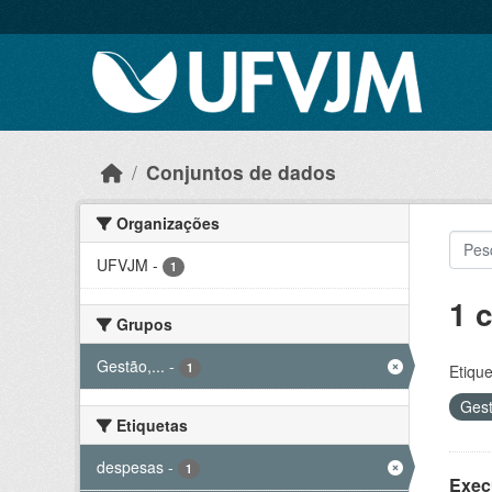
Skip to main content
Conjuntos de dados
Organizações
UFVJM
-
1
1 
Grupos
Gestão,...
-
1
Etique
Gest
Etiquetas
despesas
-
1
Exec