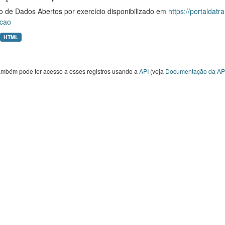
o de Dados Abertos por exercício disponibilizado em
https://portaldat
cao
HTML
ambém pode ter acesso a esses registros usando a
API
(veja
Documentação da AP