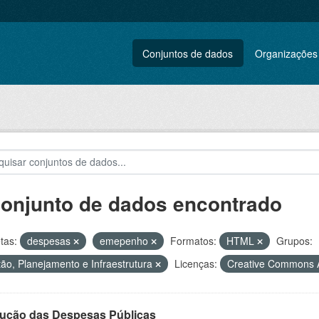
Conjuntos de dados
Organizações
conjunto de dados encontrado
tas:
despesas
emepenho
Formatos:
HTML
Grupos:
ão, Planejamento e Infraestrutura
Licenças:
Creative Commons A
ução das Despesas Públicas