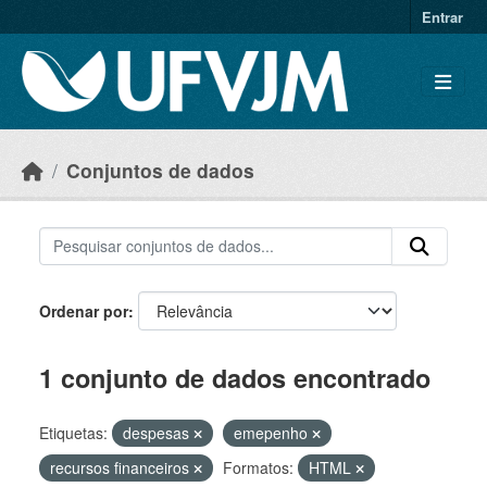
Skip to main content
Entrar
Conjuntos de dados
Ordenar por
1 conjunto de dados encontrado
Etiquetas:
despesas
emepenho
recursos financeiros
Formatos:
HTML