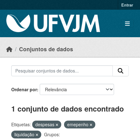
Skip to main content
Entrar
Conjuntos de dados
Ordenar por
1 conjunto de dados encontrado
Etiquetas:
despesas
emepenho
liquidação
Grupos: