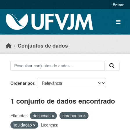
Skip to main content
Entrar
Conjuntos de dados
Ordenar por
1 conjunto de dados encontrado
Etiquetas:
despesas
emepenho
liquidação
Licenças: