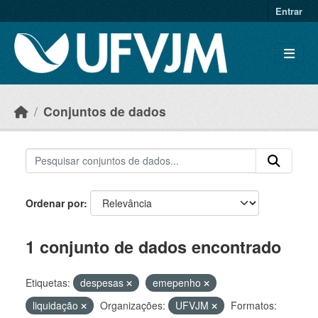
Skip to main content
Entrar
Conjuntos de dados
Ordenar por
1 conjunto de dados encontrado
Etiquetas:
despesas
emepenho
liquidação
Organizações:
UFVJM
Formatos: