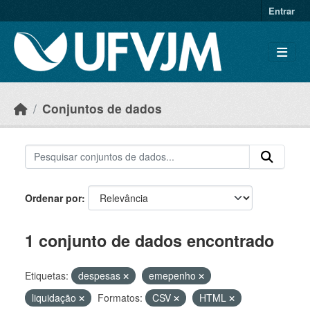
Skip to main content
Entrar
Conjuntos de dados
Ordenar por
1 conjunto de dados encontrado
Etiquetas:
despesas
emepenho
liquidação
Formatos:
CSV
HTML