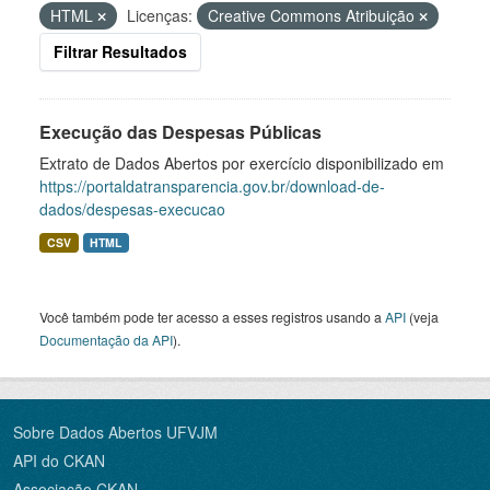
HTML
Licenças:
Creative Commons Atribuição
Filtrar Resultados
Execução das Despesas Públicas
Extrato de Dados Abertos por exercício disponibilizado em
https://portaldatransparencia.gov.br/download-de-
dados/despesas-execucao
CSV
HTML
Você também pode ter acesso a esses registros usando a
API
(veja
Documentação da API
).
Sobre Dados Abertos UFVJM
API do CKAN
Associação CKAN