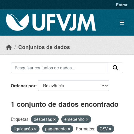
Skip to main content
Entrar
Conjuntos de dados
Ordenar por
1 conjunto de dados encontrado
Etiquetas:
despesas
emepenho
liquidação
pagamento
Formatos:
CSV