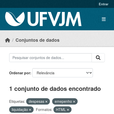
Skip to main content
Entrar
Conjuntos de dados
Ordenar por
1 conjunto de dados encontrado
Etiquetas:
despesas
emepenho
liquidação
Formatos:
HTML