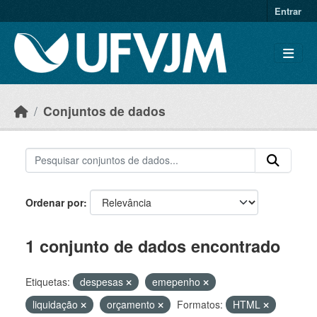
Skip to main content
Entrar
Conjuntos de dados
Ordenar por
1 conjunto de dados encontrado
Etiquetas:
despesas
emepenho
liquidação
orçamento
Formatos:
HTML