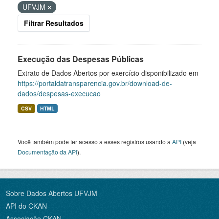
UFVJM
Filtrar Resultados
Execução das Despesas Públicas
Extrato de Dados Abertos por exercício disponibilizado em
https://portaldatransparencia.gov.br/download-de-
dados/despesas-execucao
CSV
HTML
Você também pode ter acesso a esses registros usando a
API
(veja
Documentação da API
).
Sobre Dados Abertos UFVJM
API do CKAN
Associação CKAN