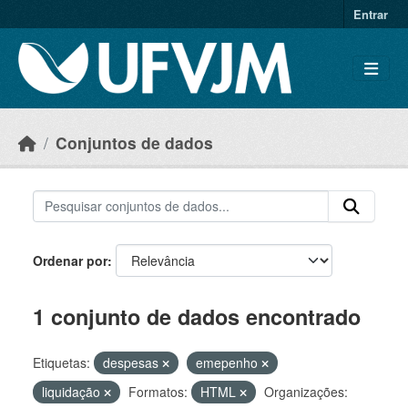
Skip to main content
Entrar
Conjuntos de dados
Ordenar por
1 conjunto de dados encontrado
Etiquetas:
despesas
emepenho
liquidação
Formatos:
HTML
Organizações: