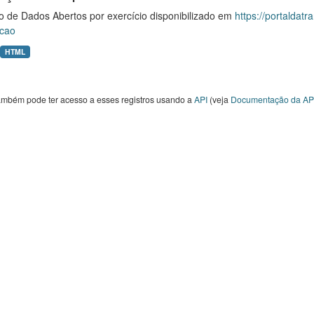
o de Dados Abertos por exercício disponibilizado em
https://portaldat
cao
HTML
ambém pode ter acesso a esses registros usando a
API
(veja
Documentação da AP