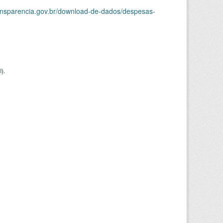
ransparencia.gov.br/download-de-dados/despesas-
I
).