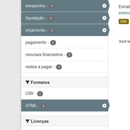
emepenho
-
Extrat
1
execu
liquidação
-
1
CSV
orçamento
-
1
Você t
pagamento
-
1
recursos financeiros
-
1
restos a pagar
-
1
Formatos
CSV
-
1
HTML
-
1
Licenças