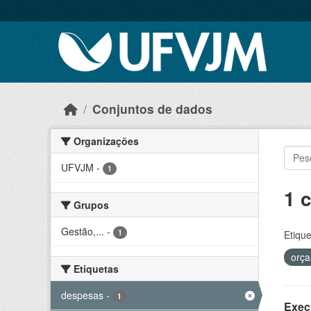
Skip to main content
Conjuntos de dados
Organizações
UFVJM
-
1
1 
Grupos
Gestão,...
-
1
Etique
orç
Etiquetas
despesas
-
1
Exec