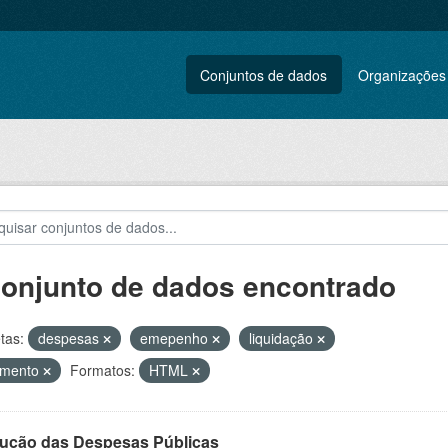
Conjuntos de dados
Organizações
conjunto de dados encontrado
tas:
despesas
emepenho
liquidação
amento
Formatos:
HTML
ução das Despesas Públicas