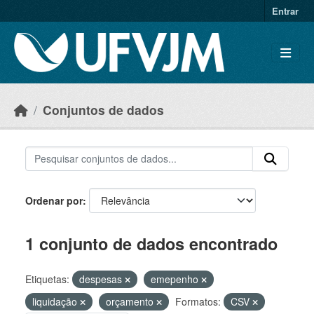
Skip to main content
Entrar
Conjuntos de dados
Ordenar por
1 conjunto de dados encontrado
Etiquetas:
despesas
emepenho
liquidação
orçamento
Formatos:
CSV